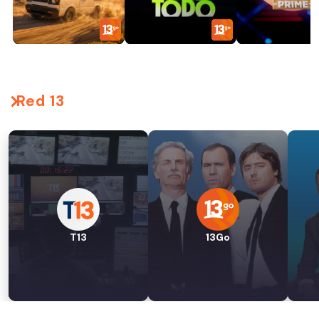
Red 13
T13
13Go