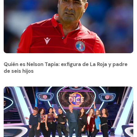
Quién es Nelson Tapia: exfigura de La Roja y padre
de seis hijos
Quién es Nelson Tapia: exfigura de La Roja y padre
de seis hijos