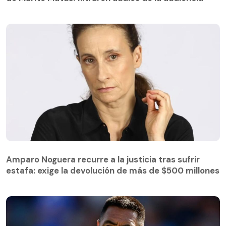
Amparo Noguera recurre a la justicia tras sufrir
estafa: exige la devolución de más de $500 millones
Amparo Noguera recurre a la justicia tras sufrir
estafa: exige la devolución de más de $500 millones