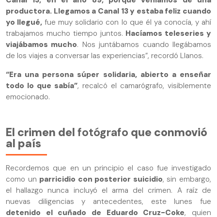
Canal 13, en el año 89, porque veníamos de una
productora. Llegamos a Canal 13 y estaba feliz cuando
yo llegué,
fue muy solidario con lo que él ya conocía, y ahí
trabajamos mucho tiempo juntos.
Hacíamos teleseries y
viajábamos mucho
. Nos juntábamos cuando llegábamos
de los viajes a conversar las experiencias”, recordó Llanos.
“Era una persona súper solidaria, abierto a enseñar
todo lo que sabía”
, recalcó el camarógrafo, visiblemente
emocionado.
El crimen del
fotógrafo
que conmovió
al país
Recordemos que en un principio el caso fue investigado
como un
parricidio con posterior suicidio
, sin embargo,
el hallazgo nunca incluyó el arma del crimen. A raíz de
nuevas diligencias y antecedentes, este lunes fue
detenido el cuñado de Eduardo Cruz-Coke
, quien