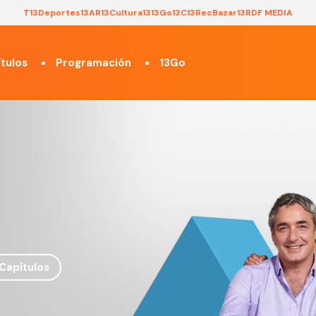
T13
Deportes13
AR13
Cultura13
13Go
13C
13Rec
Bazar13
RDF MEDIA
tulos
Programación
13Go
Capítulos