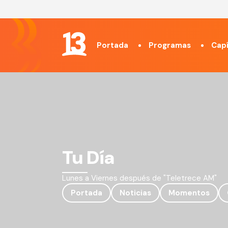
Portada
Programas
Capí
Tu Día
Lunes a Viernes después de "Teletrece AM"
Portada
Noticias
Momentos