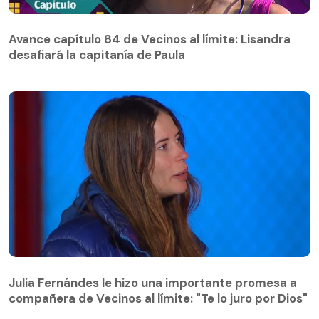
Avance capítulo 84 de Vecinos al límite: Lisandra
desafiará la capitanía de Paula
Avance capítulo 84 de Vecinos al límite: Lisandra
desafiará la capitanía de Paula
Julia Fernándes le hizo una importante promesa a
compañera de Vecinos al límite: "Te lo juro por Dios"
Julia Fernándes le hizo una importante promesa a
compañera de Vecinos al límite: "Te lo juro por Dios"