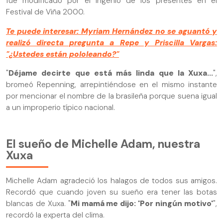
fue modificado por el ingenio de los presentes en el
Festival de Viña 2000.
Te puede interesar: Myriam Hernández no se aguantó y
realizó directa pregunta a Repe y Priscilla Vargas:
"¿Ustedes están pololeando?"
"
Déjame decirte que está más linda que la Xuxa...
",
bromeó Repenning, arrepintiéndose en el mismo instante
por mencionar el nombre de la brasileña porque suena igual
a un improperio típico nacional.
El sueño de Michelle Adam, nuestra
Xuxa
Michelle Adam agradeció los halagos de todos sus amigos.
Recordó que cuando joven su sueño era tener las botas
blancas de Xuxa. "
Mi mamá me dijo: 'Por ningún motivo'
",
recordó la experta del clima.