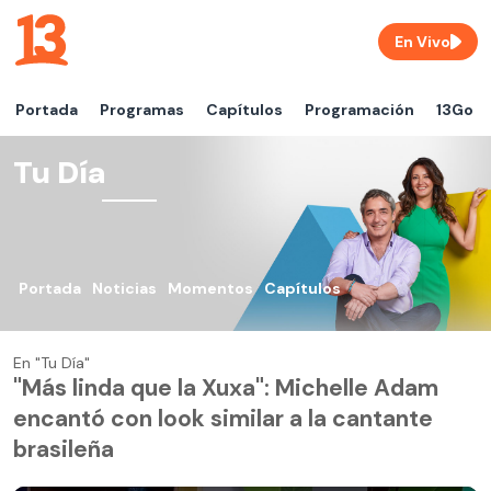
En Vivo
Portada
Programas
Capítulos
Programación
13Go
Tu Día
Portada
Noticias
Momentos
Capítulos
En "Tu Día"
"Más linda que la Xuxa": Michelle Adam
encantó con look similar a la cantante
brasileña