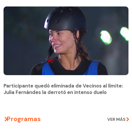
Participante quedó eliminada de Vecinos al límite:
Julia Fernándes la derrotó en intenso duelo
Participante quedó eliminada de Vecinos al límite:
Julia Fernándes la derrotó en intenso duelo
Programas
VER MÁS