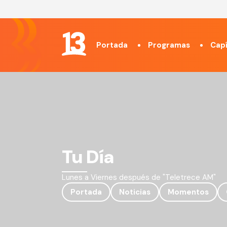
Portada
Programas
Capí
Tu Día
Lunes a Viernes después de "Teletrece AM"
Portada
Noticias
Momentos