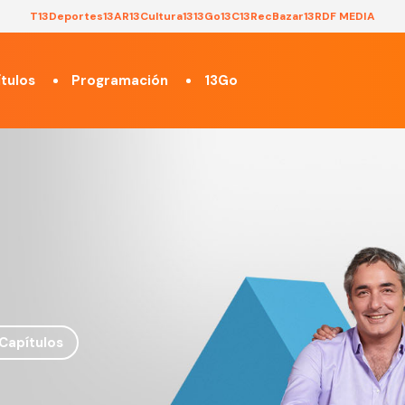
T13
Deportes13
AR13
Cultura13
13Go
13C
13Rec
Bazar13
RDF MEDIA
tulos
Programación
13Go
Capítulos