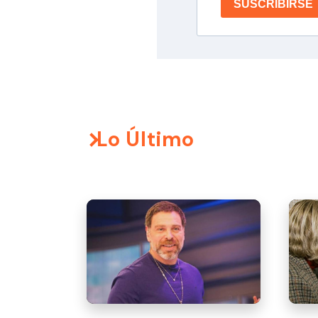
SUSCRIBIRSE
Lo Último
El li