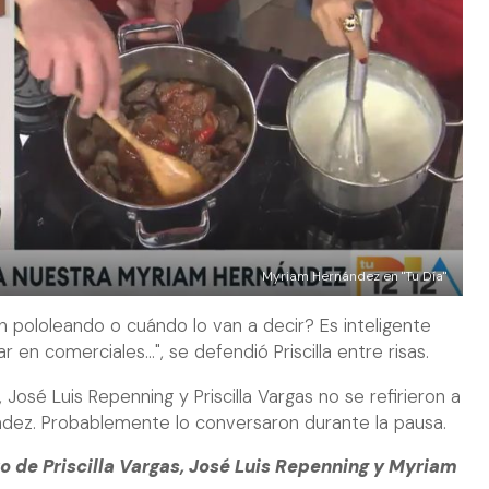
Myriam Hernández en "Tu Día"
án pololeando o cuándo lo van a decir? Es inteligente
 en comerciales...", se defendió Priscilla entre risas.
 José Luis Repenning y Priscilla Vargas no se refirieron a
ndez. Probablemente lo conversaron durante la pausa.
 de Priscilla Vargas, José Luis Repenning y Myriam