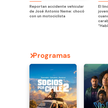
jove
Reportan accidente vehicular
El li
cuand
de José Antonio Neme: chocó
jove
carab
con un motociclista
cuand
“Habí
carab
“Habí
Programas