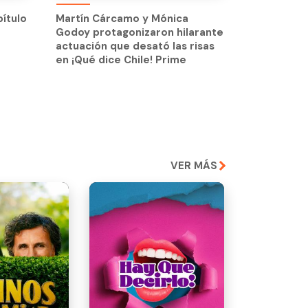
Godoy protagonizaron hilarante
pítulo
Martín Cárcamo y Mónica
actuación que desató las risas
Godoy protagonizaron hilarante
en ¡Qué dice Chile! Prime
actuación que desató las risas
en ¡Qué dice Chile! Prime
VER MÁS