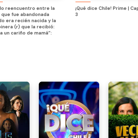
n que fue abandonada
3
ndo reencuentro entre la
¡Qué dice Chile! Prime | Ca
o era recién nacida y la
n que fue abandonada
3
inera (r) que la recibió:
o era recién nacida y la
a un cariño de mamá”:
inera (r) que la recibió:
a un cariño de mamá”: