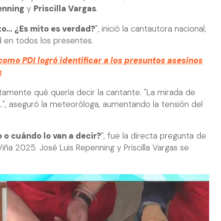
enning
y
Priscilla Vargas
.
o... ¿Es mito es verdad?
", inició la cantautora nacional,
 en todos los presentes.
como PDI logró identificar a los presuntos asesinos
s
amente qué quería decir la cantante. "La mirada de
...", aseguró la meteoróloga, aumentando la tensión del
 o cuándo lo van a decir?
", fue la directa pregunta de
 Viña 2025. José Luis Repenning y Priscilla Vargas se