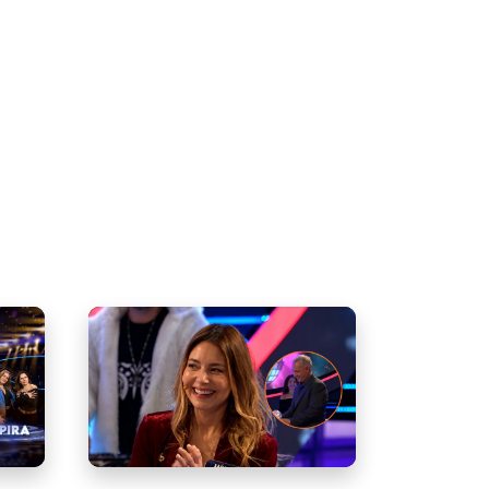
pítulo
Martín Cárcamo y Mónica