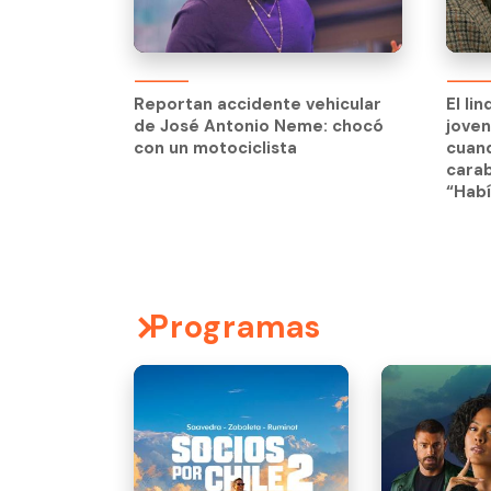
El li
jove
Reportan accidente vehicular
El li
cuand
de José Antonio Neme: chocó
jove
carab
con un motociclista
cuand
“Habí
carab
“Habí
Programas