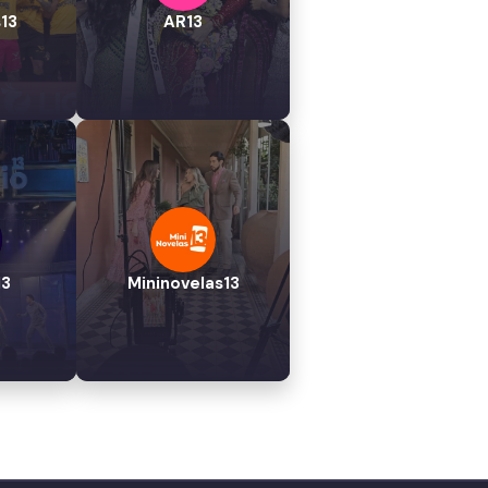
13
AR13
13
Mininovelas13