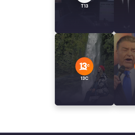
T13
13C