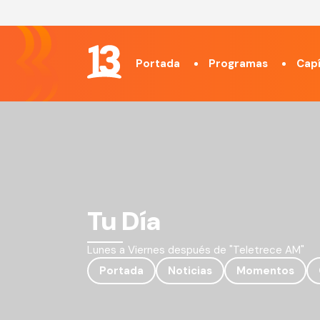
Portada
Programas
Capí
Tu Día
Lunes a Viernes después de "Teletrece AM"
Portada
Noticias
Momentos