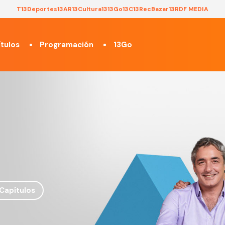
T13
Deportes13
AR13
Cultura13
13Go
13C
13Rec
Bazar13
RDF MEDIA
tulos
Programación
13Go
Capítulos