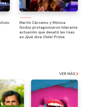
pítulo
Martín Cárcamo y Mónica
Godoy protagonizaron hilarante
pítulo
Martín Cárcamo y Mónica
actuación que desató las risas
Godoy protagonizaron hilarante
en ¡Qué dice Chile! Prime
actuación que desató las risas
en ¡Qué dice Chile! Prime
VER MÁS