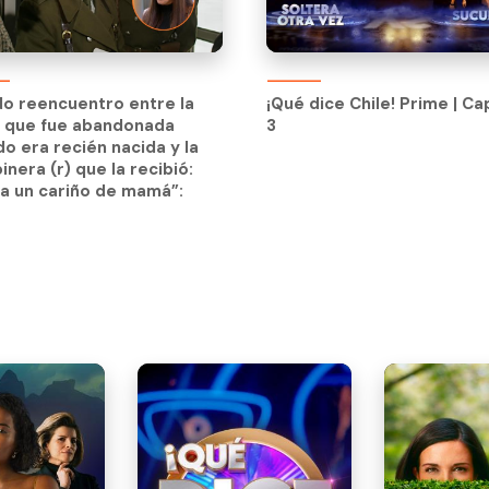
ndo reencuentro entre la
¡Qué dice Chile! Prime | Ca
n que fue abandonada
3
ndo reencuentro entre la
¡Qué dice Chile! Prime | Ca
o era recién nacida y la
n que fue abandonada
3
inera (r) que la recibió:
o era recién nacida y la
a un cariño de mamá”:
inera (r) que la recibió:
a un cariño de mamá”: