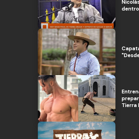
Nicolás
dentro
Capataz
"Desde
Entren
prepara
Tierra