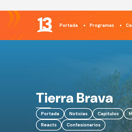
Portada
Programas
Ca
Tierra Brava
Portada
Noticias
Capítulos
M
Reacts
Confesionarios