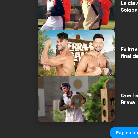
La clav
Solaba
Ex int
final 
Qué ha
Brava
Página an