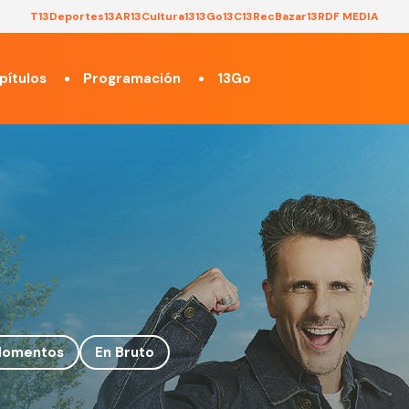
T13
Deportes13
AR13
Cultura13
13Go
13C
13Rec
Bazar13
RDF MEDIA
pítulos
Programación
13Go
omentos
En Bruto