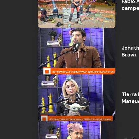
Fabio 
campeó
Jonath
Brava
Tierra 
Mateuc