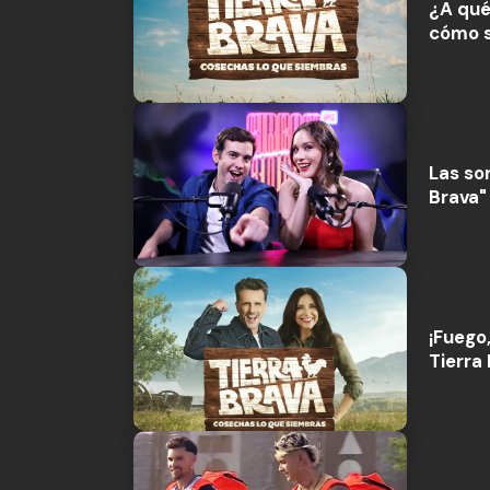
¿A qué
cómo s
Las sor
Brava"
¡Fuego,
Tierra