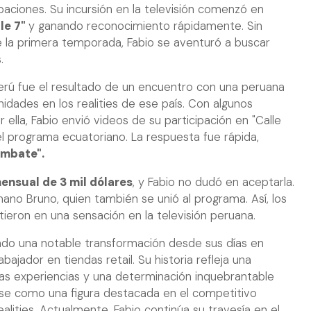
paciones. Su incursión en la televisión comenzó en
le 7"
y ganando reconocimiento rápidamente. Sin
e la primera temporada, Fabio se aventuró a buscar
.
 Perú fue el resultado de un encuentro con una peruana
nidades en los realities de ese país. Con algunos
ella, Fabio envió videos de su participación en "Calle
l programa ecuatoriano. La respuesta fue rápida,
mbate".
mensual de 3 mil dólares
, y Fabio no dudó en aceptarla.
ano Bruno, quien también se unió al programa. Así, los
tieron en una sensación en la televisión peruana.
ado una notable transformación desde sus días en
ajador en tiendas retail. Su historia refleja una
s experiencias y una determinación inquebrantable
arse como una figura destacada en el competitivo
ealities. Actualmente, Fabio continúa su travesía en el