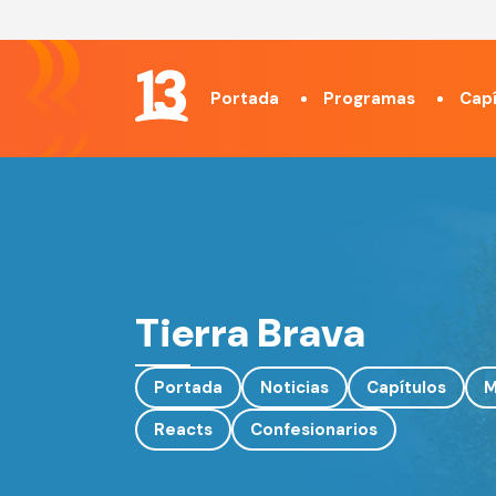
Portada
Programas
Capí
Tierra Brava
Portada
Noticias
Capítulos
M
Reacts
Confesionarios