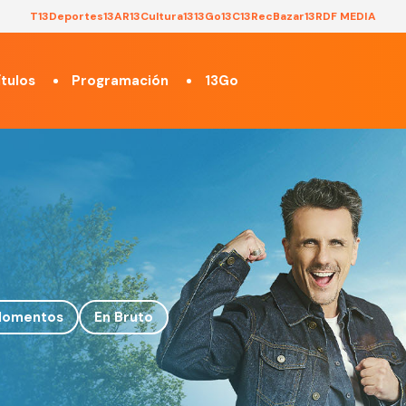
T13
Deportes13
AR13
Cultura13
13Go
13C
13Rec
Bazar13
RDF MEDIA
tulos
Programación
13Go
omentos
En Bruto