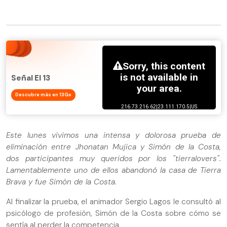
Señal El 13
Descubre más en 13Go
Este lunes vivimos una intensa y dolorosa prueba de
eliminación entre Jhonatan Mujica y Simón de la Costa,
dos participantes muy queridos por los "tierralovers".
Lamentablemente uno de ellos abandonó la casa de Tierra
Brava y fue Simón de la Costa.
Al finalizar la prueba, el animador Sergio Lagos le consultó al
psicólogo de profesión, Simón de la Costa sobre cómo se
sentía al perder la competencia.