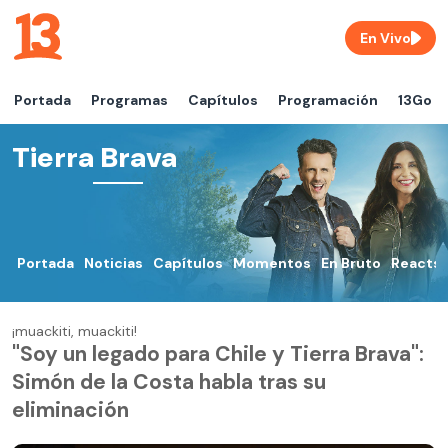
En Vivo
Portada
Programas
Capítulos
Programación
13Go
Tierra Brava
Portada
Noticias
Capítulos
Momentos
En Bruto
Reacts
¡muackiti, muackiti!
"Soy un legado para Chile y Tierra Brava":
Simón de la Costa habla tras su
eliminación