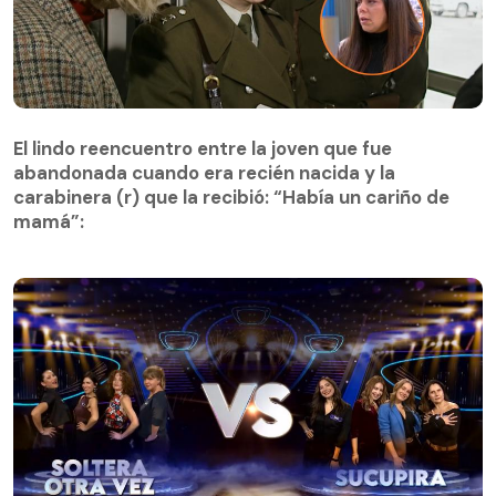
El lindo reencuentro entre la joven que fue
abandonada cuando era recién nacida y la
El lindo reencuentro entre la joven que fue
carabinera (r) que la recibió: “Había un cariño de
abandonada cuando era recién nacida y la
mamá”:
carabinera (r) que la recibió: “Había un cariño de
mamá”: