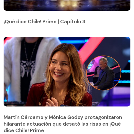
¡Qué dice Chile! Prime | Capítulo 3
¡Qué dice Chile! Prime | Capítulo 3
Martín Cárcamo y Mónica Godoy protagonizaron
hilarante actuación que desató las risas en ¡Qué
Martín Cárcamo y Mónica Godoy protagonizaron
dice Chile! Prime
hilarante actuación que desató las risas en ¡Qué
dice Chile! Prime