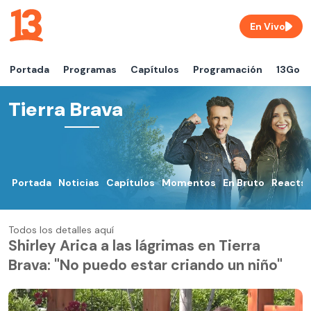
En Vivo
Portada
Programas
Capítulos
Programación
13Go
Tierra Brava
Portada
Noticias
Capítulos
Momentos
En Bruto
Reacts
Todos los detalles aquí
Shirley Arica a las lágrimas en Tierra
Brava: "No puedo estar criando un niño"