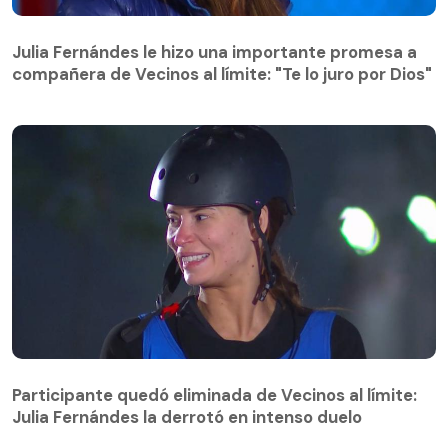
Julia Fernándes le hizo una importante promesa a
compañera de Vecinos al límite: "Te lo juro por Dios"
Julia Fernándes le hizo una importante promesa a
compañera de Vecinos al límite: "Te lo juro por Dios"
Participante quedó eliminada de Vecinos al límite:
Julia Fernándes la derrotó en intenso duelo
Participante quedó eliminada de Vecinos al límite:
Julia Fernándes la derrotó en intenso duelo