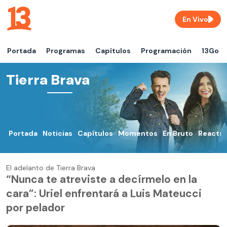
En Vivo
Portada
Programas
Capítulos
Programación
13Go
Tierra Brava
Portada
Noticias
Capítulos
Momentos
En Bruto
Reacts
El adelanto de Tierra Brava
“Nunca te atreviste a decírmelo en la
cara”: Uriel enfrentará a Luis Mateucci
por pelador