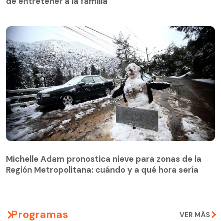
de entretener a la familia
Michelle Adam pronostica nieve para zonas de la
Región Metropolitana: cuándo y a qué hora sería
Michelle Adam pronostica nieve para zonas de la
Región Metropolitana: cuándo y a qué hora sería
Programas
VER MÁS