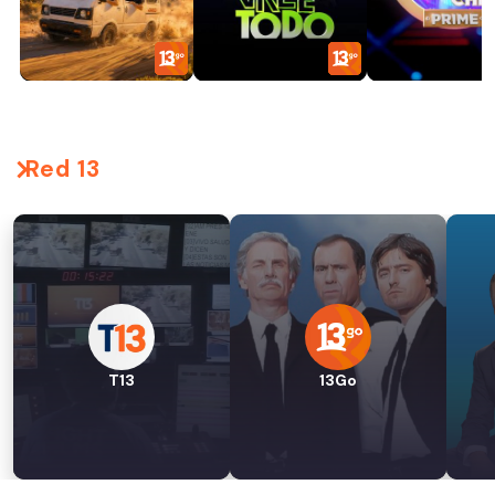
Red 13
T13
13Go