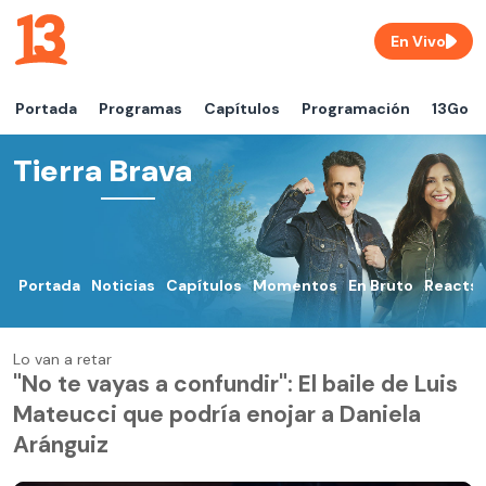
En Vivo
Portada
Programas
Capítulos
Programación
13Go
Tierra Brava
Portada
Noticias
Capítulos
Momentos
En Bruto
Reacts
Lo van a retar
"No te vayas a confundir": El baile de Luis
Mateucci que podría enojar a Daniela
Aránguiz