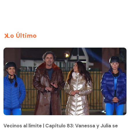
Lo Último
Vecinos al límite | Capítulo 83: Vanessa y Julia se
enfrentan en una eliminación
Vecinos al límite | Capítulo 83: Vanessa y Julia se