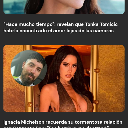
"Hace mucho tiempo": revelan que Tonka Tomicic
habría encontrado el amor lejos de las cámaras
Ignacia Michelson recuerda su tormentosa relación
con Sargento Rap: "Ese hombre me destruyó"
Ignacia Michelson recuerda su tormentosa relación