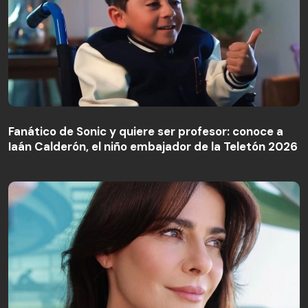
Fanático de Sonic y quiere ser profesor: conoce a
Iaán Calderón, el niño embajador de la Teletón 2026
Fanático de Sonic y quiere ser profesor: conoce a
Iaán Calderón, el niño embajador de la Teletón 2026