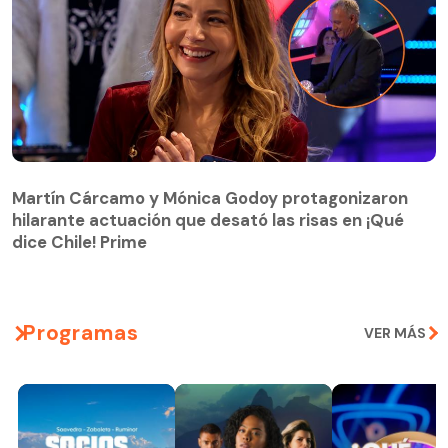
Martín Cárcamo y Mónica Godoy protagonizaron
hilarante actuación que desató las risas en ¡Qué
Martín Cárcamo y Mónica Godoy protagonizaron
dice Chile! Prime
hilarante actuación que desató las risas en ¡Qué
dice Chile! Prime
Programas
VER MÁS