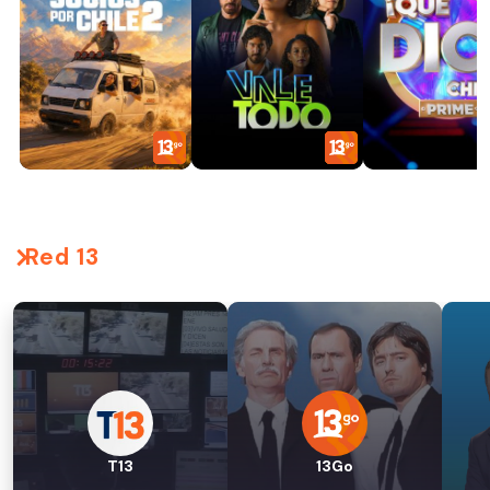
Red 13
T13
13Go