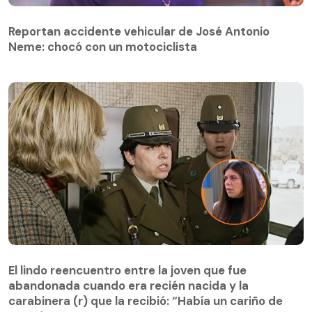
Reportan accidente vehicular de José Antonio
Neme: chocó con un motociclista
El lindo reencuentro entre la joven que fue
abandonada cuando era recién nacida y la
El lindo reencuentro entre la joven que fue
carabinera (r) que la recibió: “Había un cariño de
abandonada cuando era recién nacida y la
mamá”:
carabinera (r) que la recibió: “Había un cariño de