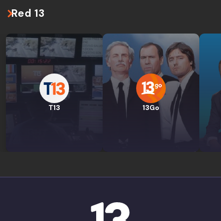
Red 13
T13
13Go