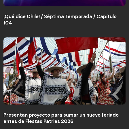
¡Qué dice Chile! / Séptima Temporada / Capítulo
104
¡Qué dice Chile! / Séptima Temporada / Capítulo
104
Presentan proyecto para sumar un nuevo feriado
antes de Fiestas Patrias 2026