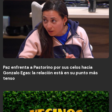
Paz enfrenta a Pastorino por sus celos hacia
Gonzalo Egas: la relación está en su punto más
Paz enfrenta a Pastorino por sus celos hacia
tenso
Gonzalo Egas: la relación está en su punto más
tenso