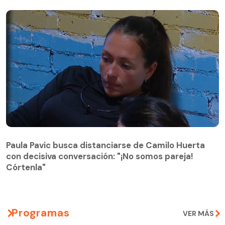
Paula Pavic busca distanciarse de Camilo Huerta
con decisiva conversación: "¡No somos pareja!
Paula Pavic busca distanciarse de Camilo Huerta
Córtenla"
con decisiva conversación: "¡No somos pareja!
Córtenla"
Programas
VER MÁS