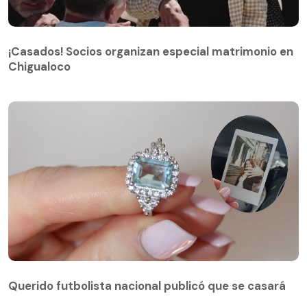
¡Casados! Socios organizan especial matrimonio en
Chigualoco
¡Casados! Socios organizan especial matrimonio en
Chigualoco
Querido futbolista nacional publicó que se casará