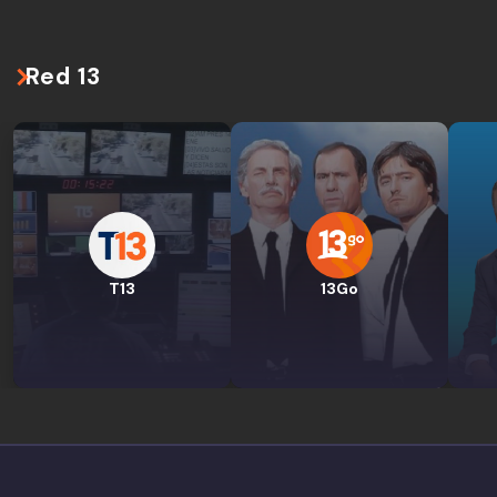
Red 13
T13
13Go