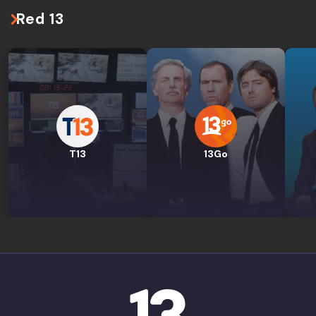
Red 13
T13
13Go