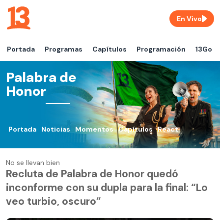
En Vivo
Portada
Programas
Capítulos
Programación
13Go
Palabra de
Honor
Portada
Noticias
Momentos
Capítulos
React
No se llevan bien
Recluta de Palabra de Honor quedó
inconforme con su dupla para la final: “Lo
veo turbio, oscuro”