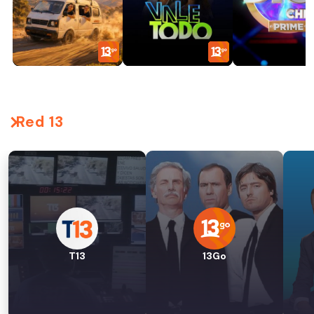
Red 13
T13
13Go