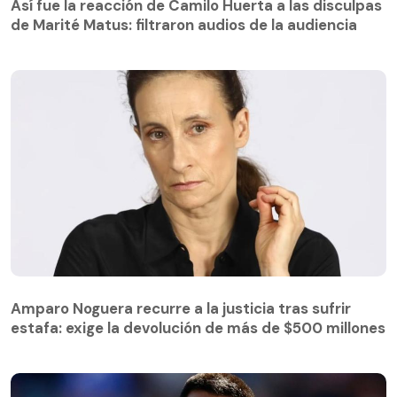
Así fue la reacción de Camilo Huerta a las disculpas
de Marité Matus: filtraron audios de la audiencia
Amparo Noguera recurre a la justicia tras sufrir
estafa: exige la devolución de más de $500 millones
Amparo Noguera recurre a la justicia tras sufrir
estafa: exige la devolución de más de $500 millones