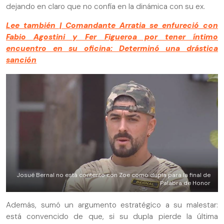
dejando en claro que no confía en la dinámica con su ex.
Lee también | Comandante Arratia se enfureció con
Fabio Agostini y Fer Figueroa por tener íntimo
encuentro en su oficina: Determinó una drástica
sanción
Josué Bernal no está contento con Zoe como dupla para la final de
Palabra de Honor
Además, sumó un argumento estratégico a su malestar:
está convencido de que, si su dupla pierde la última