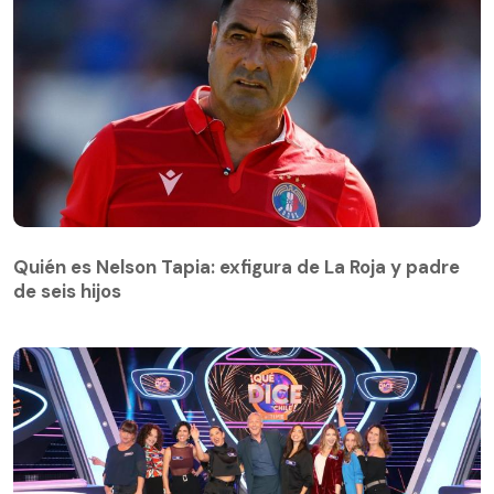
Quién es Nelson Tapia: exfigura de La Roja y padre
de seis hijos
Quién es Nelson Tapia: exfigura de La Roja y padre
de seis hijos