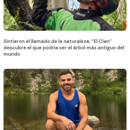
Sintieron el llamado de la naturaleza: “El Clan”
descubre el que podría ser el árbol más antiguo del
Sintieron el llamado de la naturaleza: “El Clan”
mundo
descubre el que podría ser el árbol más antiguo del
mundo