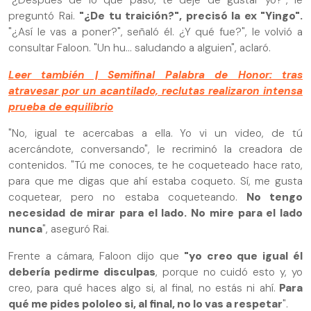
"¿Después de lo que pasó, te dejé de gustar yo?", le
preguntó Rai.
"¿De tu traición?", precisó la ex "Yingo".
"¿Así le vas a poner?", señaló él. ¿Y qué fue?", le volvió a
consultar Faloon. "Un hu... saludando a alguien", aclaró.
Leer también | Semifinal Palabra de Honor: tras
atravesar por un acantilado, reclutas realizaron intensa
prueba de equilibrio
"No, igual te acercabas a ella. Yo vi un video, de tú
acercándote, conversando", le recriminó la creadora de
contenidos. "Tú me conoces, te he coqueteado hace rato,
para que me digas que ahí estaba coqueto. Sí, me gusta
coquetear, pero no estaba coqueteando.
No tengo
necesidad de mirar para el lado. No mire para el lado
nunca
", aseguró Rai.
Frente a cámara, Faloon dijo que
"yo creo que igual él
debería pedirme disculpas
, porque no cuidó esto y, yo
creo, para qué haces algo si, al final, no estás ni ahí.
Para
qué me pides pololeo si, al final, no lo vas a respetar
".