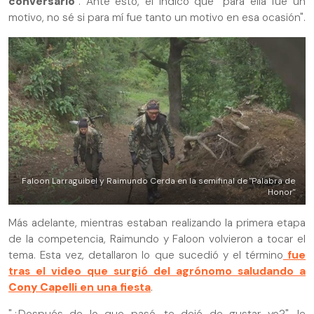
conversarlo
". Ante esto, él indicó que "para ella fue un
motivo, no sé si para mí fue tanto un motivo en esa ocasión".
Faloon Larraguibel y Raimundo Cerda en la semifinal de "Palabra de
Honor"
Más adelante, mientras estaban realizando la primera etapa
de la competencia, Raimundo y Faloon volvieron a tocar el
tema. Esta vez, detallaron lo que sucedió y el término
fue
tras el video que surgió del agrónomo saludando a
Cony Capelli
en una fiesta
.