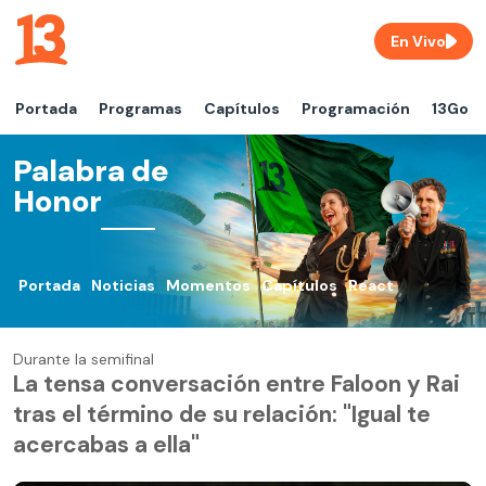
En Vivo
Portada
Programas
Capítulos
Programación
13Go
Palabra de
Honor
Portada
Noticias
Momentos
Capítulos
React
Durante la semifinal
La tensa conversación entre Faloon y Rai
tras el término de su relación: "Igual te
acercabas a ella"