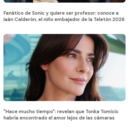
Fanático de Sonic y quiere ser profesor: conoce a
Iaán Calderón, el niño embajador de la Teletón 2026
Fanático de Sonic y quiere ser profesor: conoce a
Iaán Calderón, el niño embajador de la Teletón 2026
"Hace mucho tiempo": revelan que Tonka Tomicic
habría encontrado el amor lejos de las cámaras