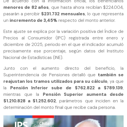
De acuerdo con la información oficial, los beneficiarios
menores de 82 años
, que hasta ahora recibían $224.004,
pasarán a percibir
$231.732 mensuales
, lo que representa
un
incremento de 3,45%
respecto del monto anterior.
Este ajuste se explica por la variación positiva del Índice de
Precios al Consumidor (IPC) registrada entre enero y
diciembre de 2025, periodo en el que el indicador acumuló
precisamente ese porcentaje, según datos del Instituto
Nacional de Estadísticas (INE).
Junto con el aumento directo del beneficio, la
Superintendencia de Pensiones detalló que
también se
reajustan los tramos utilizados para su cálculo
, ya que
la
Pensión Inferior sube de $762.822 a $789.139
,
mientras que la
Pensión Superior aumenta desde
$1.210.828 a $1.252.602
, parámetros que inciden en la
determinación del monto final que recibe cada persona.