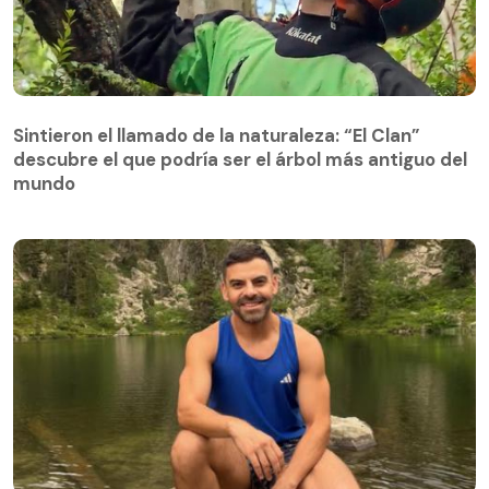
Sintieron el llamado de la naturaleza: “El Clan”
descubre el que podría ser el árbol más antiguo del
Sintieron el llamado de la naturaleza: “El Clan”
mundo
descubre el que podría ser el árbol más antiguo del
mundo