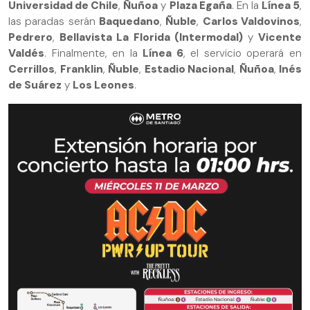
Universidad de Chile
,
Ñuñoa
y
Plaza Egaña
. En la
Línea 5
,
las paradas serán
Baquedano
,
Ñuble
,
Carlos Valdovinos
,
Pedrero
,
Bellavista La Florida (Intermodal)
y
Vicente
Valdés
. Finalmente, en la
Línea 6
, el servicio operará en
Cerrillos
,
Franklin
,
Ñuble
,
Estadio Nacional
,
Ñuñoa
,
Inés
de Suárez
y
Los Leones
.