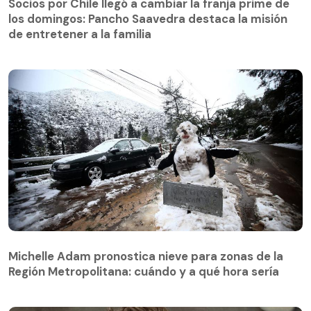
Socios por Chile llegó a cambiar la franja prime de
los domingos: Pancho Saavedra destaca la misión
de entretener a la familia
Michelle Adam pronostica nieve para zonas de la
Región Metropolitana: cuándo y a qué hora sería
Michelle Adam pronostica nieve para zonas de la
Región Metropolitana: cuándo y a qué hora sería