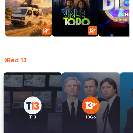
Red 13
T13
13Go