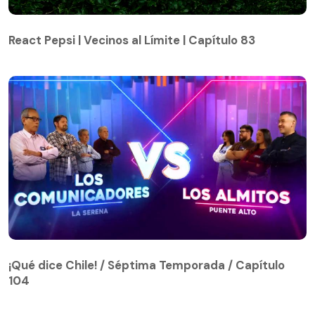
React Pepsi | Vecinos al Límite | Capítulo 83
React Pepsi | Vecinos al Límite | Capítulo 83
¡Qué dice Chile! / Séptima Temporada / Capítulo
104
¡Qué dice Chile! / Séptima Temporada / Capítulo
104