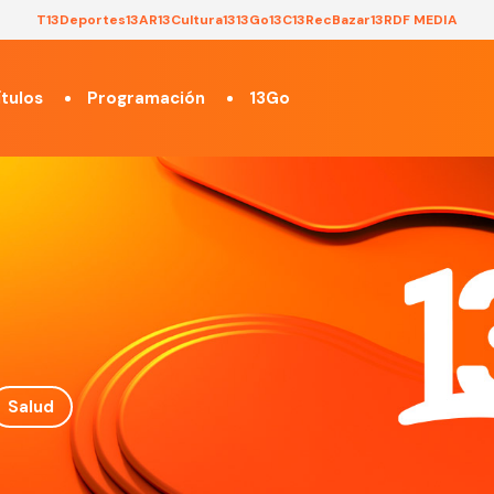
T13
Deportes13
AR13
Cultura13
13Go
13C
13Rec
Bazar13
RDF MEDIA
tulos
Programación
13Go
Salud