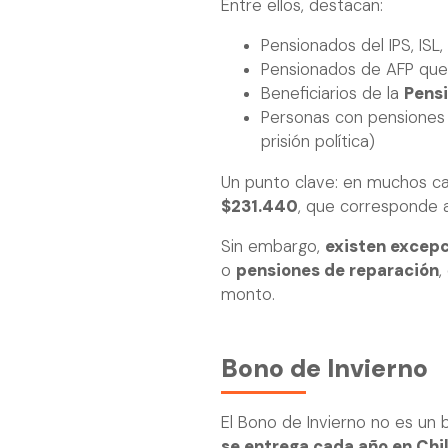
Entre ellos, destacan:
Pensionados del IPS, IS
Pensionados de AFP que 
Beneficiarios de la
Pensi
Personas con pensiones 
prisión política)
Un punto clave: en muchos c
$231.440
, que corresponde a
Sin embargo,
existen excep
o
pensiones de reparación
,
monto.
Bono de Invierno
El Bono de Invierno no es un 
se entrega cada año en Chi