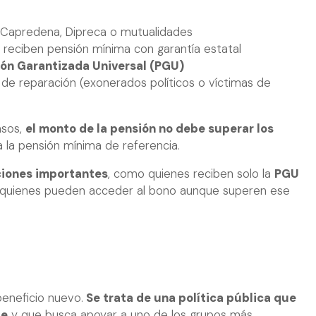
L, Capredena, Dipreca o mutualidades
reciben pensión mínima con garantía estatal
ón Garantizada Universal (PGU)
de reparación (exonerados políticos o víctimas de
asos,
el monto de la pensión no debe superar los
 la pensión mínima de referencia.
ciones importantes
, como quienes reciben solo la
PGU
 quienes pueden acceder al bono aunque superen ese
beneficio nuevo.
Se trata de una política pública que
le
y que busca apoyar a uno de los grupos más