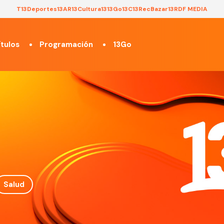
T13
Deportes13
AR13
Cultura13
13Go
13C
13Rec
Bazar13
RDF MEDIA
tulos
Programación
13Go
Salud