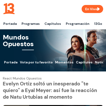
En Vivo
Portada
Programas
Capítulos
Programación
13Go
Mundos
Opuestos
Portada
Vota por tu favorito
Momentos
Capítulos
Notici
React Mundos Opuestos
Evelyn Ortiz soltó un inesperado "te
quiero" a Eyal Meyer: así fue la reacción
de Natu Urtubias al momento