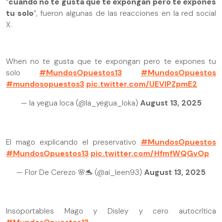
“
cuando no te gusta que te expongan pero te expones
tu solo
”, fueron algunas de las reacciones en la red social
X.
When no te gusta que te expongan pero te expones tu
solo
#MundosOpuestos13
#MundosOpuestos
#mundosopuestos3
pic.twitter.com/UEVlPZpmE2
— la yegua loca (@la_yegua_loka)
August 13, 2025
El mago explicando el preservativo
#MundosOpuestos
#MundosOpuestos13
pic.twitter.com/HfmfWQGvOp
— Flor De Cerezo 🌸🐬 (@ai_leen93)
August 13, 2025
Insoportables Mago y Disley y cero autocrítica