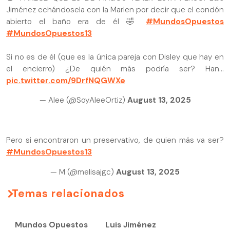
Jiménez echándosela con la Marlen por decir que el condón
abierto el baño era de él 🤣
#MundosOpuestos
#MundosOpuestos13
Si no es de él (que es la única pareja con Disley que hay en
el encierro) ¿De quién más podría ser? Han…
pic.twitter.com/9DrfNQGWXe
— Alee (@SoyAleeOrtiz)
August 13, 2025
Pero si encontraron un preservativo, de quien más va ser?
#MundosOpuestos13
— M (@melisajgc)
August 13, 2025
Temas relacionados
Mundos Opuestos
Luis Jiménez