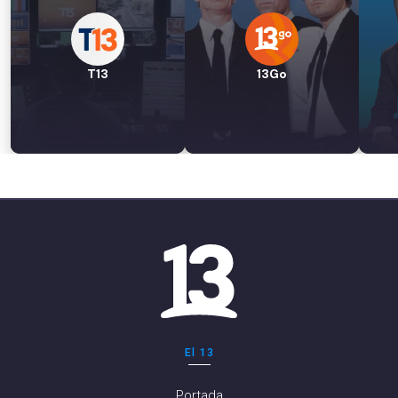
T13
13Go
El 13
Portada