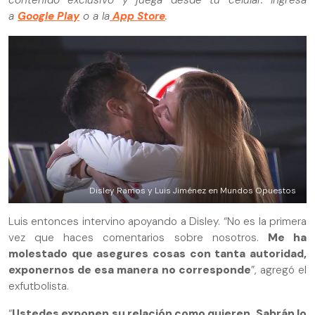
contenido exclusivo y juega desde tu celular. Ingresa
a
Google Play
o a la
App Store
.
Disley Ramos y Luis Jiménez en Mundos Opuestos
Luis entonces intervino apoyando a Disley. “No es la primera
vez que haces comentarios sobre nosotros.
Me ha
molestado que asegures cosas con tanta autoridad,
exponernos de esa manera no corresponde
”, agregó el
exfutbolista.
“
Ustedes exponen su relación como quieren. Sabrán lo