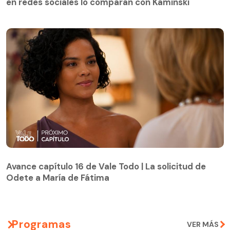
en redes sociales lo comparan con Kaminski
Avance capítulo 16 de Vale Todo | La solicitud de
Odete a María de Fátima
Avance capítulo 16 de Vale Todo | La solicitud de
Odete a María de Fátima
Programas
VER MÁS