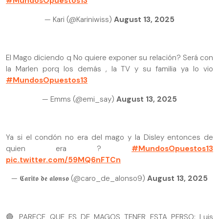
#MundosOpuestos13
— Kari (@Kariniwiss)
August 13, 2025
El Mago diciendo q No quiere exponer su relación? Será con
la Marlen porq los demás , la TV y su familia ya lo vio
#MundosOpuestos13
— Emms (@emi_say)
August 13, 2025
Ya si el condón no era del mago y la Disley entonces de
quien era ?
#MundosOpuestos13
pic.twitter.com/59MQ6nFTCn
— 𝕮𝖆𝖗𝖎𝖙𝖔 𝖉𝖊 𝖆𝖑𝖔𝖓𝖘𝖔 (@caro_de_alonso9)
August 13, 2025
🔴 PARECE QUE ES DE MAGOS TENER ESTA PERSO: Luis