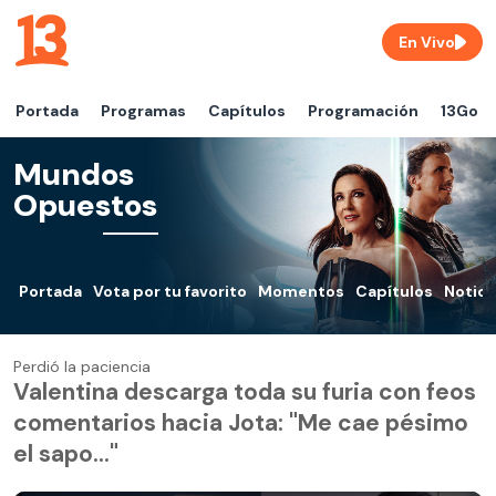
En Vivo
Portada
Programas
Capítulos
Programación
13Go
Mundos
Opuestos
Portada
Vota por tu favorito
Momentos
Capítulos
Notici
Perdió la paciencia
Valentina descarga toda su furia con feos
comentarios hacia Jota: "Me cae pésimo
el sapo..."