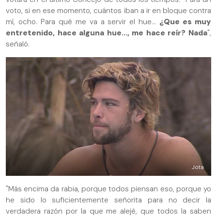
voto, si en ese momento, cuántos iban a ir en bloque contra
mí, ocho. Para qué me va a servir el hue...
¿Que es muy
entretenido, hace alguna hue..., me hace reír? Nada
",
señaló.
Jota
"Más encima da rabia, porque todos piensan eso, porque yo
he sido lo suficientemente señorita para no decir la
verdadera razón por la que me alejé, que todos la saben