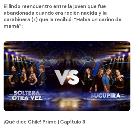
abandonada cuando era recién nacida y la
El lindo reencuentro entre la joven que fue
carabinera (r) que la recibió: “Había un cariño de
abandonada cuando era recién nacida y la
mamá”:
carabinera (r) que la recibió: “Había un cariño de
mamá”:
¡Qué dice Chile! Prime | Capítulo 3
¡Qué dice Chile! Prime | Capítulo 3