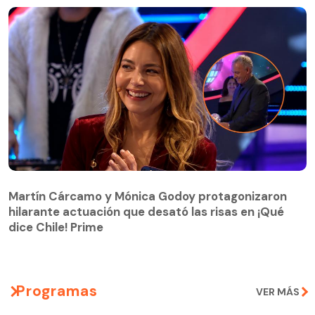
Martín Cárcamo y Mónica Godoy protagonizaron
hilarante actuación que desató las risas en ¡Qué
Martín Cárcamo y Mónica Godoy protagonizaron
dice Chile! Prime
hilarante actuación que desató las risas en ¡Qué
dice Chile! Prime
Programas
VER MÁS