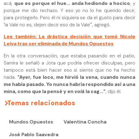
acá,
que es porque el hue... anda hediondo a hocico
, y
porque me dio rechazo. Y eso yo no lo he querido decir,
para protegerlo. Pero él ni siquiera se da el gusto para decir
'la Vale no es, dejen decir eso de la Vale'", agregó.
Lee también: La drástica decisión que tomó Nicole
Leiva tras ser eliminada de Mundos Opuestos
En la otra conversación, que estaba pasando en el patio,
Samira le señaló a Jota que podría ofrecer disculpas, pero
tampoco está bien hacer eso si siente que no ha hecho
nada.
"Ayer, fue loco, me hirvió la vena, cuando nunca
me había pasado. Yo nunca habría respondido así a una
mina, como que la pensé y en
volá
la cag..."
, dijo él.
Temas relacionados
Mundos Opuestos
Valentina Concha
José Pablo Saavedra