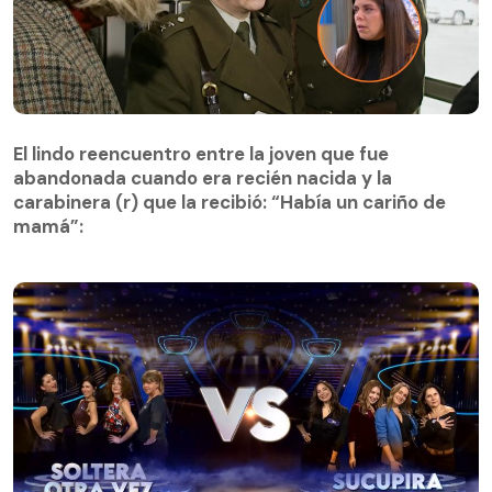
El lindo reencuentro entre la joven que fue
abandonada cuando era recién nacida y la
El lindo reencuentro entre la joven que fue
carabinera (r) que la recibió: “Había un cariño de
abandonada cuando era recién nacida y la
mamá”:
carabinera (r) que la recibió: “Había un cariño de
mamá”: