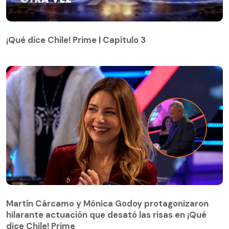
¡Qué dice Chile! Prime | Capítulo 3
¡Qué dice Chile! Prime | Capítulo 3
Martín Cárcamo y Mónica Godoy protagonizaron
hilarante actuación que desató las risas en ¡Qué
Martín Cárcamo y Mónica Godoy protagonizaron
dice Chile! Prime
hilarante actuación que desató las risas en ¡Qué
dice Chile! Prime