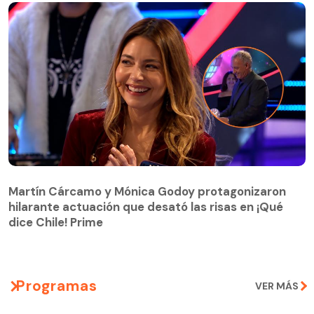
Martín Cárcamo y Mónica Godoy protagonizaron
hilarante actuación que desató las risas en ¡Qué
Martín Cárcamo y Mónica Godoy protagonizaron
dice Chile! Prime
hilarante actuación que desató las risas en ¡Qué
dice Chile! Prime
Programas
VER MÁS