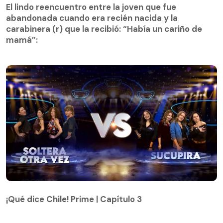
abandonada cuando era recién nacida y la
El lindo reencuentro entre la joven que fue
carabinera (r) que la recibió: “Había un cariño de
abandonada cuando era recién nacida y la
mamá”:
carabinera (r) que la recibió: “Había un cariño de
mamá”:
¡Qué dice Chile! Prime | Capítulo 3
¡Qué dice Chile! Prime | Capítulo 3