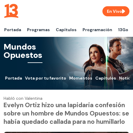
En Vivo
Portada
Programas
Capítulos
Programación
13Go
Mundos
Opuestos
Portada
Vota por tu favorito
Momentos
Capítulos
Notici
Habló con Valentina
Evelyn Ortiz hizo una lapidaria confesión
sobre un hombre de Mundos Opuestos: se
había quedado callada para no humillarlo