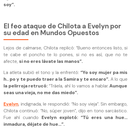
soy”.
El feo ataque de Chilota a Evelyn por
su edad en Mundos Opuestos
Lejos de calmarse, Chilota replicó: “Bueno entonces listo, si
te cabe el poncho te lo pones, si no es así, que no te
afecte,
si no eres lávate las manos”.
La atleta subió el tono y la enfrentó:
“Yo soy mujer pa mis
h.. po y te puedo traer a la Samira y te encaro”.
A lo que
la pelirroja retrucó:
“Tráela, ahí lo vamos a hablar.
Aunque
seas una vieja, no me das miedo”.
Evelyn
, indignada, le respondió: “No soy vieja”. Sin embargo,
Chilota continuó: “No, súper joven”, dijo en tono sarcástico.
Fue ahí cuando
Evelyn explotó: “Tú eres una hue…
inmadura, déjate de hue…”.