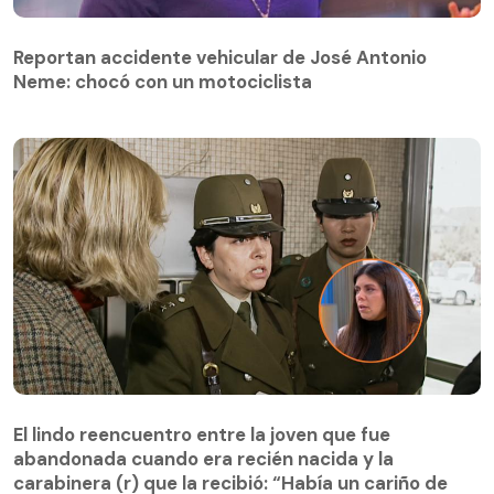
Reportan accidente vehicular de José Antonio
Neme: chocó con un motociclista
El lindo reencuentro entre la joven que fue
abandonada cuando era recién nacida y la
El lindo reencuentro entre la joven que fue
carabinera (r) que la recibió: “Había un cariño de
abandonada cuando era recién nacida y la
mamá”:
carabinera (r) que la recibió: “Había un cariño de