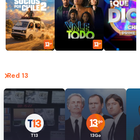
Red 13
T13
13Go