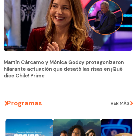
Martín Cárcamo y Mónica Godoy protagonizaron
hilarante actuación que desató las risas en ¡Qué
Martín Cárcamo y Mónica Godoy protagonizaron
dice Chile! Prime
hilarante actuación que desató las risas en ¡Qué
dice Chile! Prime
Programas
VER MÁS