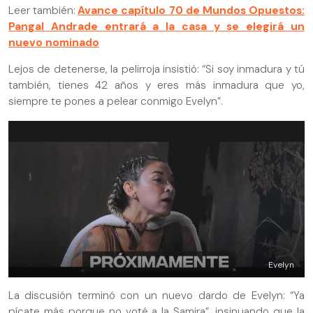
Leer también:
Avance capítulo 70 de Mundos Opuestos:
Pangal Andrade entrará a la casa y se elegirá un
nuevo nominado
Lejos de detenerse, la pelirroja insistió: “Si soy inmadura y tú
también, tienes 42 años y eres más inmadura que yo,
siempre te pones a pelear conmigo Evelyn”.
Evelyn
La discusión terminó con un nuevo dardo de Evelyn: “Ya
pícate más porque no voté a la Samira”, insinuando que la