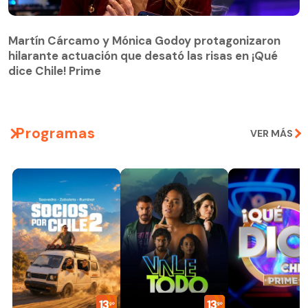
Martín Cárcamo y Mónica Godoy protagonizaron
hilarante actuación que desató las risas en ¡Qué
Martín Cárcamo y Mónica Godoy protagonizaron
dice Chile! Prime
hilarante actuación que desató las risas en ¡Qué
dice Chile! Prime
Programas
VER MÁS