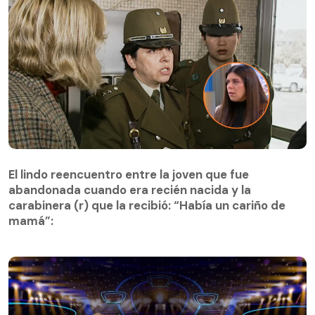
El lindo reencuentro entre la joven que fue
abandonada cuando era recién nacida y la
El lindo reencuentro entre la joven que fue
carabinera (r) que la recibió: “Había un cariño de
abandonada cuando era recién nacida y la
mamá”:
carabinera (r) que la recibió: “Había un cariño de
mamá”: