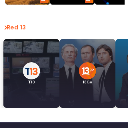
Red 13
T13
13Go