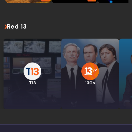
Red 13
T13
13Go