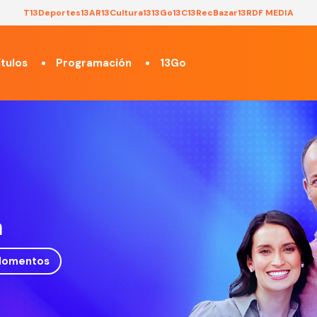
T13
Deportes13
AR13
Cultura13
13Go
13C
13Rec
Bazar13
RDF MEDIA
tulos
Programación
13Go
a
omentos