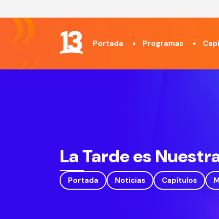
Portada
Programas
Capí
La Tarde es Nuestr
Portada
Noticias
Capítulos
M