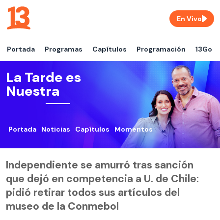
En Vivo
Portada
Programas
Capítulos
Programación
13Go
La Tarde es
Nuestra
Portada
Noticias
Capítulos
Momentos
Independiente se amurró tras sanción
que dejó en competencia a U. de Chile:
pidió retirar todos sus artículos del
museo de la Conmebol