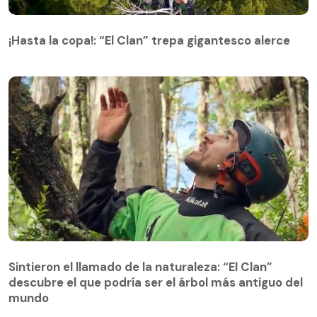
¡Hasta la copa!: “El Clan” trepa gigantesco alerce
¡Hasta la copa!: “El Clan” trepa gigantesco alerce
Sintieron el llamado de la naturaleza: “El Clan”
descubre el que podría ser el árbol más antiguo del
Sintieron el llamado de la naturaleza: “El Clan”
mundo
descubre el que podría ser el árbol más antiguo del
mundo