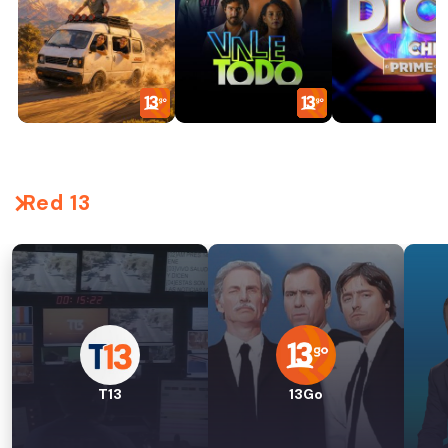
Red 13
T13
13Go