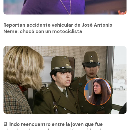
Reportan accidente vehicular de José Antonio
Neme: chocó con un motociclista
El lindo reencuentro entre la joven que fue
abandonada cuando era recién nacida y la
El lindo reencuentro entre la joven que fue
carabinera (r) que la recibió: “Había un cariño de