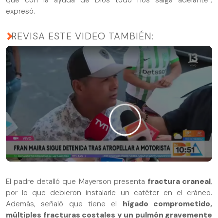
expresó.
REVISA ESTE VIDEO TAMBIÉN:
El padre detalló que Mayerson presenta
fractura craneal
,
por lo que debieron instalarle un catéter en el cráneo.
Además, señaló que tiene el
hígado comprometido,
múltiples fracturas costales y un pulmón gravemente