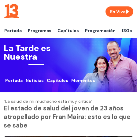
En Vivo
Portada
Programas
Capítulos
Programación
13Go
La Tarde es
Nuestra
Portada
Noticias
Capítulos
Momentos
“La salud de mi muchacho está muy crítica"
El estado de salud del joven de 23 años
atropellado por Fran Maira: esto es lo que
se sabe