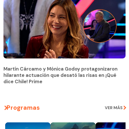
Martín Cárcamo y Mónica Godoy protagonizaron
hilarante actuación que desató las risas en ¡Qué
Martín Cárcamo y Mónica Godoy protagonizaron
dice Chile! Prime
hilarante actuación que desató las risas en ¡Qué
dice Chile! Prime
Programas
VER MÁS