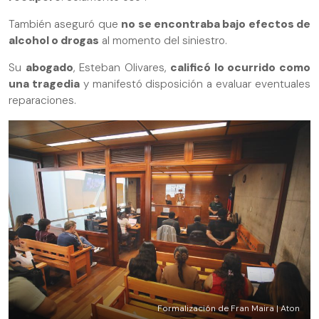
También aseguró que
no se encontraba bajo efectos de
alcohol o drogas
al momento del siniestro.
Su
abogado
, Esteban Olivares,
calificó lo ocurrido como
una tragedia
y manifestó disposición a evaluar eventuales
reparaciones.
Formalización de Fran Maira | Aton