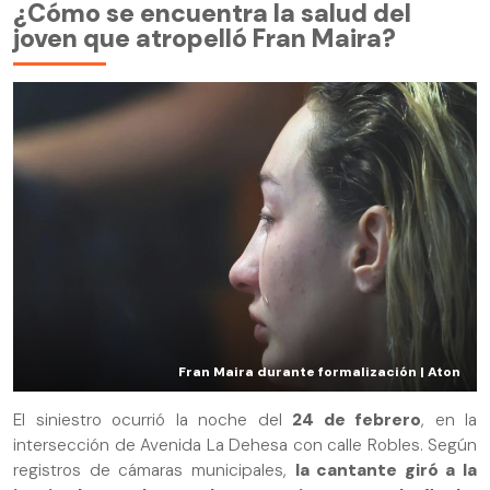
¿Cómo se encuentra la salud del
joven que atropelló Fran Maira?
Fran Maira durante formalización | Aton
El siniestro ocurrió la noche del
24 de febrero
, en la
intersección de Avenida La Dehesa con calle Robles. Según
registros de cámaras municipales,
la cantante giró a la