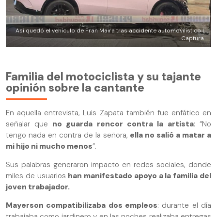
Así quedó el vehículo de Fran Maira tras accidente automovilístico |
Captura
Familia del motociclista y su tajante
opinión sobre la cantante
En aquella entrevista, Luis Zapata también fue enfático en
señalar que
no guarda rencor contra la artista
: “No
tengo nada en contra de la señora,
ella no salió a matar a
mi hijo ni mucho menos
”.
Sus palabras generaron impacto en redes sociales, donde
miles de usuarios
han manifestado apoyo a la familia del
joven trabajador.
Mayerson compatibilizaba dos empleos
: durante el día
trabajaba como jardinero y en las noches realizaba entregas