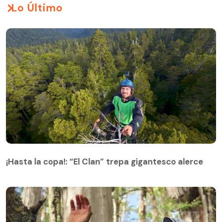
Lo Último
¡Hasta la copa!: “El Clan” trepa gigantesco alerce
¡Hasta la copa!: “El Clan” trepa gigantesco alerce