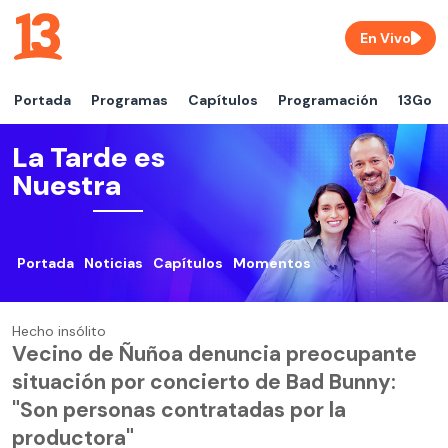
En Vivo
Portada
Programas
Capítulos
Programación
13Go
La Tarde es
Nuestra
Portada
Noticias
Capítulos
Momentos
Hecho insólito
Vecino de Ñuñoa denuncia preocupante
situación por concierto de Bad Bunny:
"Son personas contratadas por la
productora"