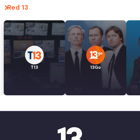
Red 13
T13
13Go