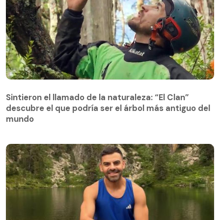
Sintieron el llamado de la naturaleza: “El Clan”
descubre el que podría ser el árbol más antiguo del
Sintieron el llamado de la naturaleza: “El Clan”
mundo
descubre el que podría ser el árbol más antiguo del
mundo