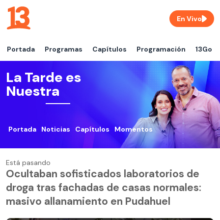
En Vivo
Portada
Programas
Capítulos
Programación
13Go
La Tarde es
Nuestra
Portada
Noticias
Capítulos
Momentos
Está pasando
Ocultaban sofisticados laboratorios de
droga tras fachadas de casas normales:
masivo allanamiento en Pudahuel