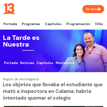
En Vivo
Portada
Programas
Capítulos
Programación
13Go
La Tarde es
Nuestra
Portada
Noticias
Capítulos
Momentos
Región de Antofagasta
Los objetos que llevaba el estudiante que
mató a inspectora en Calama: habría
intentado quemar el colegio