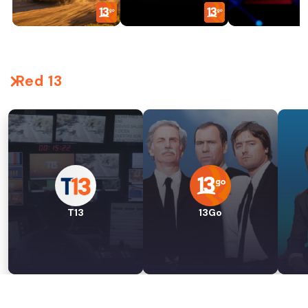
Red 13
T13
13Go