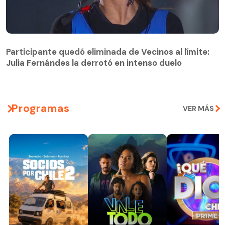
Participante quedó eliminada de Vecinos al límite:
Julia Fernándes la derrotó en intenso duelo
Participante quedó eliminada de Vecinos al límite:
Julia Fernándes la derrotó en intenso duelo
Programas
VER MÁS