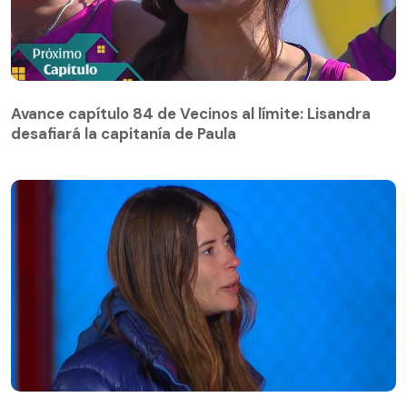
Avance capítulo 84 de Vecinos al límite: Lisandra
desafiará la capitanía de Paula
Avance capítulo 84 de Vecinos al límite: Lisandra
desafiará la capitanía de Paula
Julia Fernándes le hizo una importante promesa a