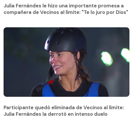
compañera de Vecinos al límite: "Te lo juro por Dios"
Julia Fernándes le hizo una importante promesa a
compañera de Vecinos al límite: "Te lo juro por Dios"
Participante quedó eliminada de Vecinos al límite:
Julia Fernándes la derrotó en intenso duelo
Participante quedó eliminada de Vecinos al límite:
Julia Fernándes la derrotó en intenso duelo