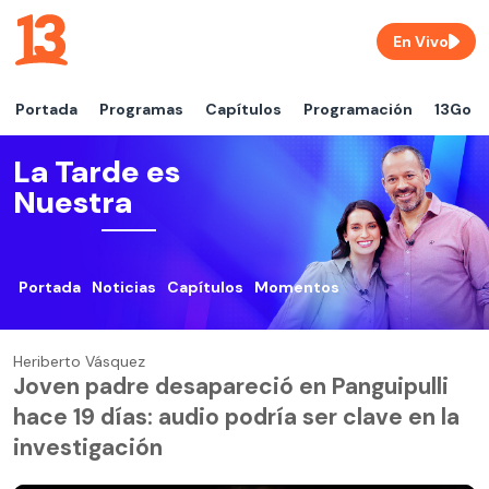
En Vivo
Portada
Programas
Capítulos
Programación
13Go
La Tarde es
Nuestra
Portada
Noticias
Capítulos
Momentos
Heriberto Vásquez
Joven padre desapareció en Panguipulli
hace 19 días: audio podría ser clave en la
investigación