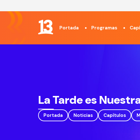
Portada
Programas
Capí
La Tarde es Nuestr
Portada
Noticias
Capítulos
M