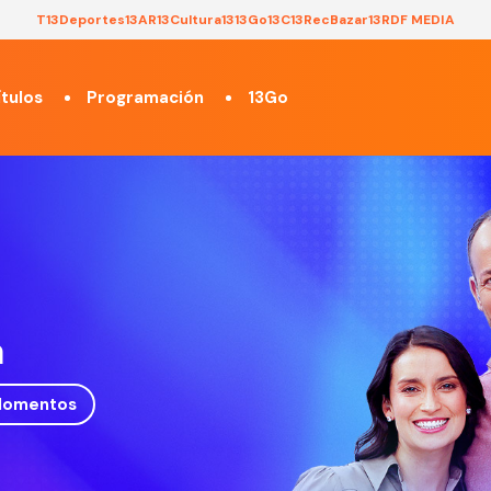
T13
Deportes13
AR13
Cultura13
13Go
13C
13Rec
Bazar13
RDF MEDIA
tulos
Programación
13Go
a
omentos