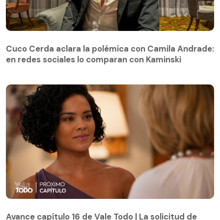
Cuco Cerda aclara la polémica con Camila Andrade:
en redes sociales lo comparan con Kaminski
Avance capítulo 16 de Vale Todo | La solicitud de
Odete a María de Fátima
Avance capítulo 16 de Vale Todo | La solicitud de