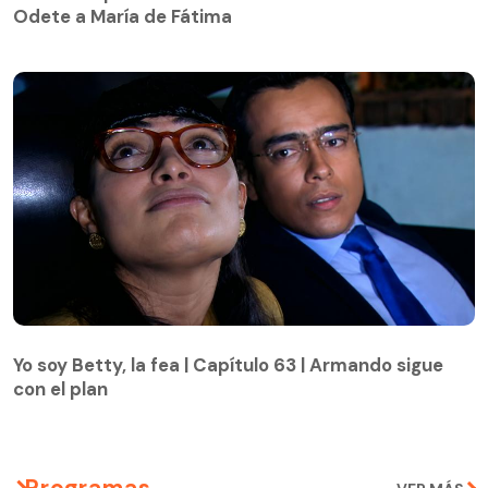
Odete a María de Fátima
Yo soy Betty, la fea | Capítulo 63 | Armando sigue
con el plan
Yo soy Betty, la fea | Capítulo 63 | Armando sigue
con el plan