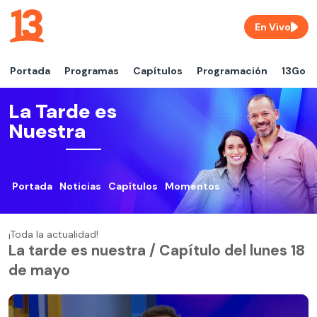
En Vivo
Portada
Programas
Capítulos
Programación
13Go
La Tarde es
Nuestra
Portada
Noticias
Capítulos
Momentos
¡Toda la actualidad!
La tarde es nuestra / Capítulo del lunes 18
de mayo