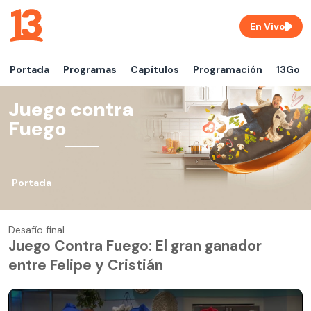
En Vivo
Portada
Programas
Capítulos
Programación
13Go
Juego contra
Fuego
Portada
Desafío final
Juego Contra Fuego: El gran ganador
entre Felipe y Cristián