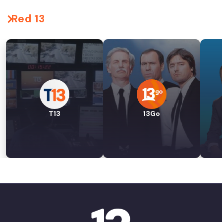
Red 13
T13
13Go