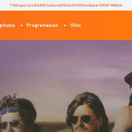
T13
Deportes13
AR13
Cultura13
13Go
13C
13Rec
Bazar13
RDF MEDIA
pítulos
Programación
13Go