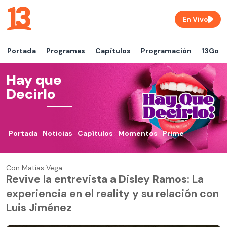
En Vivo
Portada
Programas
Capítulos
Programación
13Go
Hay que
Decirlo
Portada
Noticias
Capítulos
Momentos
Prime
Con Matías Vega
Revive la entrevista a Disley Ramos: La
experiencia en el reality y su relación con
Luis Jiménez