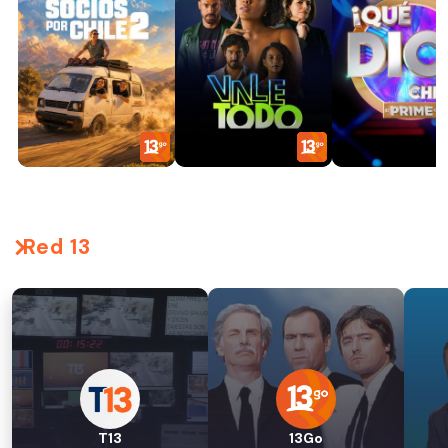
Red 13
T13
13Go