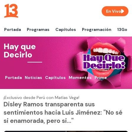
En Vivo
Portada
Programas
Capítulos
Programación
13Go
Hay que
Decirlo
Portada
Noticias
Capítulos
Momentos
Prime
¡Exclusivo desde Perú con Matías Vega!
Disley Ramos transparenta sus
sentimientos hacia Luis Jiménez: "No sé
si enamorada, pero si..."