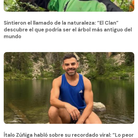
Sintieron el llamado de la naturaleza: “El Clan”
descubre el que podría ser el árbol más antiguo del
Sintieron el llamado de la naturaleza: “El Clan”
mundo
descubre el que podría ser el árbol más antiguo del
mundo
Ítalo Zúñiga habló sobre su recordado viral: “Lo peor