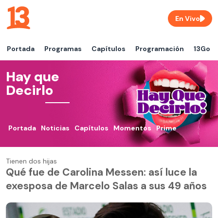
En Vivo
Portada
Programas
Capítulos
Programación
13Go
Hay que
Decirlo
Portada
Noticias
Capítulos
Momentos
Prime
Tienen dos hijas
Qué fue de Carolina Messen: así luce la
exesposa de Marcelo Salas a sus 49 años