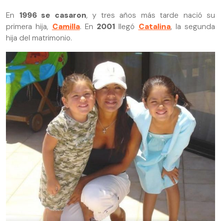
En
1996 se casaron
, y tres años más tarde nació su
primera hija,
Camilla
. En
2001
llegó
Catalina
, la segunda
hija del matrimonio.