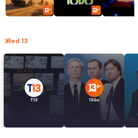
Red 13
T13
13Go